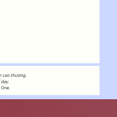
ṃ cao thượng,
 dạy.
d One.