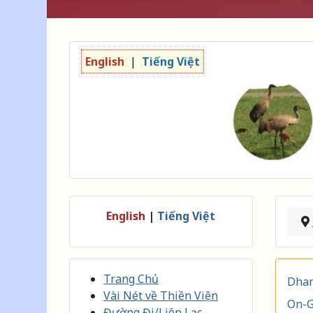
English
|
Tiếng Việt
English
|
Tiếng Việt
Trang Chủ
Dham
Vài Nét về Thiền Viện
On-G
Đường Đi/Liên Lạc