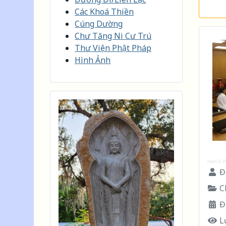
Các Khoá Thiền
Cúng Dường
Chư Tăng Ni Cư Trú
Thư Viện Phật Pháp
Hình Ảnh
Joomla P
Đư
Ch
Đ
L