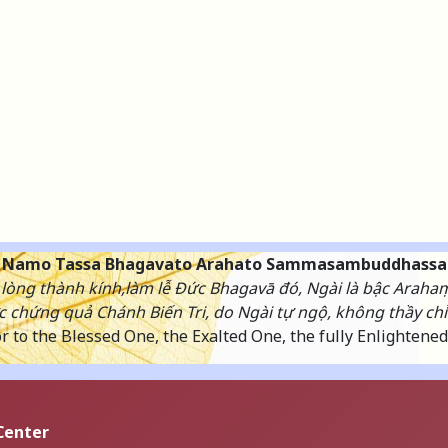
Namo Tassa Bhagavato Arahato Sammasambuddhassa
lòng thành kính,làm lễ Đức Bhagavā đó, Ngài là bậc Araha
 chứng quả Chánh Biến Tri, do Ngài tự ngộ, không thầy chỉ
 to the Blessed One, the Exalted One, the fully Enlightene
Center