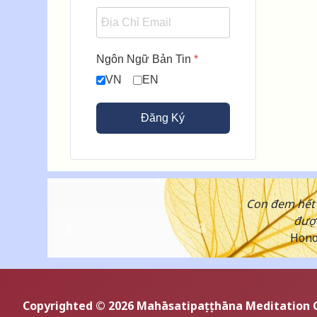
Ngôn Ngữ Bản Tin
*
VN
EN
Đăng Ký
Con đem hết 
được
Honor
Copyrighted © 2026 Mahāsatipaṭṭhāna Meditation 