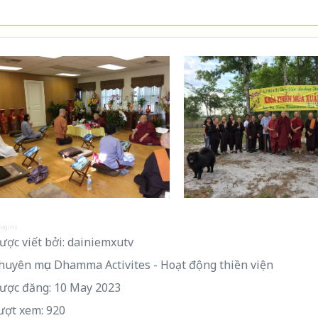
lugins
ợc viết bởi:
dainiemxutv
uyên mục:
Dhamma Activites - Hoạt động thiền viện
ược đăng: 10 May 2023
ượt xem: 920