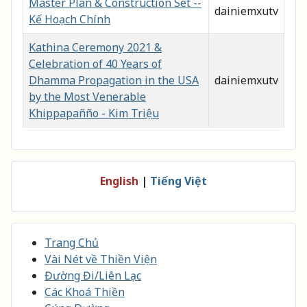
Master Plan & Construction Set --
dainiemxutv
Kế Hoạch Chính
Kathina Ceremony 2021 &
Celebration of 40 Years of
Dhamma Propagation in the USA
dainiemxutv
by the Most Venerable
Khippapañño - Kim Triệu
English
|
Tiếng Việt
Trang Chủ
Vài Nét về Thiền Viện
Đường Đi/Liên Lạc
Các Khoá Thiền