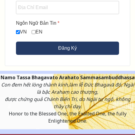
Ngôn Ngữ Bản Tin
*
VN
EN
Đăng Ký
Namo Tassa Bhagavato Arahato Sammasambuddhassa
Con đem hết lòng thành kính,làm lễ Đức Bhagavā đó, Ngài
là bậc Arahaṃ cao thượng,
được chứng quả Chánh Biến Tri, do Ngài tự ngộ, không
thầy chỉ dạy.
Honor to the Blessed One, the Exalted One, the fully
Enlightened One.