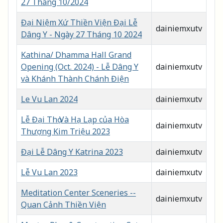
27 Tháng 10/2024
Đại Niệm Xứ Thiền Viện Đại Lễ
dainiemxutv
Dâng Y - Ngày 27 Tháng 10 2024
Kathina/ Dhamma Hall Grand
Opening (Oct. 2024) - Lễ Dâng Y
dainiemxutv
và Khánh Thành Chánh Điện
Le Vu Lan 2024
dainiemxutv
Lễ Đại Thọ Và Hạ Lạp của Hòa
dainiemxutv
Thượng Kim Triệu 2023
Đại Lễ Dâng Y Katrina 2023
dainiemxutv
Lễ Vu Lan 2023
dainiemxutv
Meditation Center Sceneries --
dainiemxutv
Quan Cảnh Thiền Viện