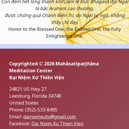
Con đem hết lòng thành kính,làm lễ Đức Bhagavā đó, Ngài
là bậc Arahaṃ cao thượng,
được chứng quả Chánh Biến Tri, do Ngài tự ngộ, không
thầy chỉ dạy.
Honor to the Blessed One, the Exalted One, the fully
Enlightened One.
Copyrighted © 2026 Mahāsatipaṭṭhāna
Meditation Center
Đại Niệm Xứ Thiền Viện
24821 US Hwy 27
Leesburg, Florida 34748
United States
Phone:
(352)-533-8495
Email:
dainiemxutv@gmail.com
Facebook:
Dai Niem Xu Thien Vien