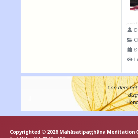
Joomla P
Đư
C
Đ
L
Con đem hết 
được
Honor
Copyrighted © 2026 Mahāsatipaṭṭhāna Meditation 