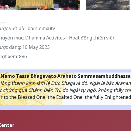
lugins
ợc viết bởi:
dainiemxutv
huyên mục:
Dhamma Activites - Hoạt động thiền viện
ược đăng: 10 May 2023
ượt xem: 886
Namo Tassa Bhagavato Arahato Sammasambuddhassa
lòng thành kính,làm lễ Đức Bhagavā đó, Ngài là bậc Araha
 chứng quả Chánh Biến Tri, do Ngài tự ngộ, không thầy chỉ
 to the Blessed One, the Exalted One, the fully Enlightene
Center