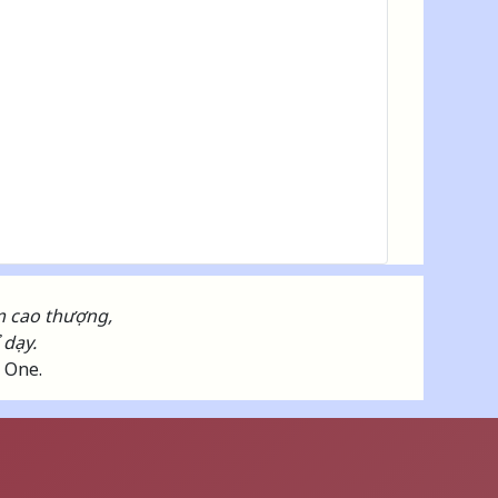
ṃ cao thượng,
 dạy.
d One.