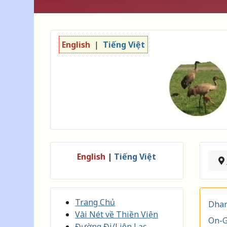
English
|
Tiếng Việt
English
|
Tiếng Việt
Trang Chủ
Dham
Vài Nét về Thiền Viện
On-G
Đường Đi/Liên Lạc