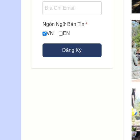
Ngôn Ngữ Bản Tin
*
VN
EN
Đăng Ký