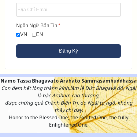
Ngôn Ngữ Bản Tin
*
VN
EN
Đăng Ký
Namo Tassa Bhagavato Arahato Sammasambuddhassa
Con đem hết lòng thành kính,làm lễ Đức Bhagavā đó, Ngài
là bậc Arahaṃ cao thượng,
được chứng quả Chánh Biến Tri, do Ngài tự ngộ, không
thầy chỉ dạy.
Honor to the Blessed One, the Exalted One, the fully
Enlightened One.