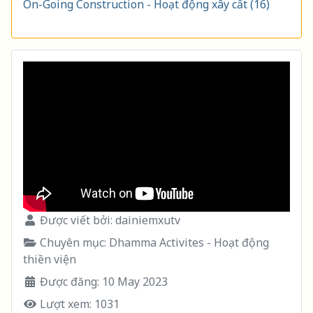
On-Going Construction - Hoạt động xây cất (16)
Được viết bởi:
dainiemxutv
Chuyên mục:
Dhamma Activites - Hoạt động
thiền viện
Được đăng: 10 May 2023
Lượt xem: 1031